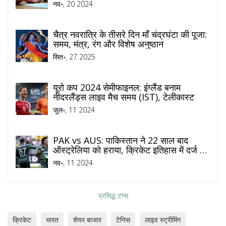
नव॰, 20 2024
चैत्र नवरात्रि के तीसरे दिन माँ चंद्रघंटा की पूजा:
समय, मंत्र, रंग और विशेष अनुष्ठान
सित॰, 27 2025
यूरो कप 2024 सेमीफाइनल: इंग्लैंड बनाम
नीदरलैंड्स लाइव मैच समय (IST), टेलीकास्ट
जुल॰, 11 2024
PAK vs AUS: पाकिस्तान ने 22 साल बाद
ऑस्ट्रेलिया को हराया, क्रिकेट इतिहास में दर्ज की
गौरवशाली जीत
नव॰, 11 2024
प्रसिद्ध टग्स
क्रिकेट
भारत
शेयर बाजार
टेनिस
लाइव स्ट्रीमिंग