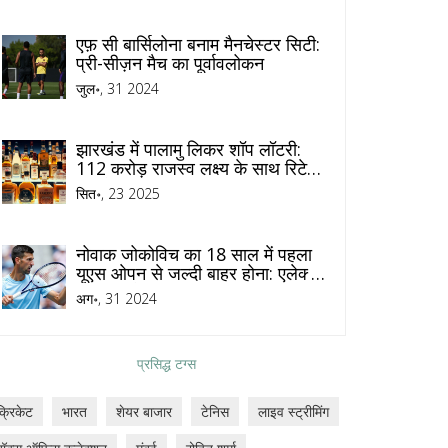
एफ़ सी बार्सिलोना बनाम मैनचेस्टर सिटी:
प्री-सीज़न मैच का पूर्वावलोकन
जुल॰, 31 2024
झारखंड में पालामु लिकर शॉप लॉटरी:
112 करोड़ राजस्व लक्ष्य के साथ रिटेल
लाइसेंस आवंटन
सित॰, 23 2025
नोवाक जोकोविच का 18 साल में पहला
यूएस ओपन से जल्दी बाहर होना: एलेक्सी
पोपिरिन से हार
अग॰, 31 2024
प्रसिद्ध टग्स
क्रिकेट
भारत
शेयर बाजार
टेनिस
लाइव स्ट्रीमिंग