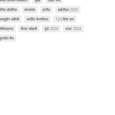
बॉक्स ऑफिस कलेक्शन
मुंबई
रोहित शर्मा
पेरिस ओलंपिक
बांग्लादेश
इंग्लैंड
आईपीएल 2025
असदुद्दीन ओवैसी
अरविंद केजरीवाल
T20 विश्व कप
सेमीफाइनल
विराट कोहली
यूरो 2024
बजट 2024
फुटबॉल मैच