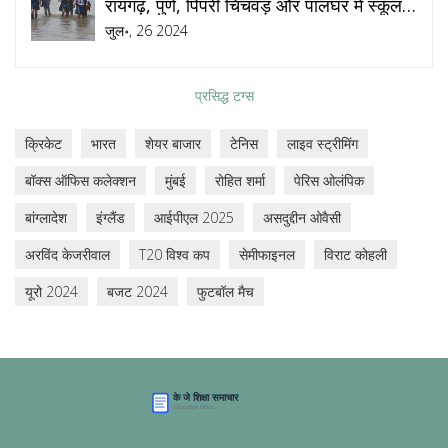
रायगढ़, पुणे, पिंपरी चिंचवड़ और पालघर में स्कूल-
कॉलेज बंद
जुल॰, 26 2024
प्रसिद्ध टग्स
क्रिकेट
भारत
शेयर बाजार
टेनिस
लाइव स्ट्रीमिंग
बॉक्स ऑफिस कलेक्शन
मुंबई
रोहित शर्मा
पेरिस ओलंपिक
बांग्लादेश
इंग्लैंड
आईपीएल 2025
असदुद्दीन ओवैसी
अरविंद केजरीवाल
T20 विश्व कप
सेमीफाइनल
विराट कोहली
यूरो 2024
बजट 2024
फुटबॉल मैच