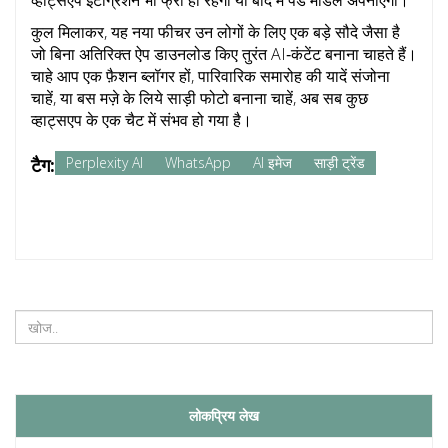
व्हाट्सएप इंटीग्रेशन भी फ्री ही रहेगी या बाद में पेड मॉडल अपनाएगी।
कुल मिलाकर, यह नया फीचर उन लोगों के लिए एक बड़े सौदे जैसा है
जो बिना अतिरिक्त ऐप डाउनलोड किए तुरंत AI‑कंटेंट बनाना चाहते हैं।
चाहे आप एक फ़ैशन ब्लॉगर हों, पारिवारिक समारोह की यादें संजोना
चाहें, या बस मज़े के लिये साड़ी फोटो बनाना चाहें, अब सब कुछ
व्हाट्सएप के एक चैट में संभव हो गया है।
टैग:
Perplexity AI
WhatsApp
AI इमेज
साड़ी ट्रेंड
लोकप्रिय लेख