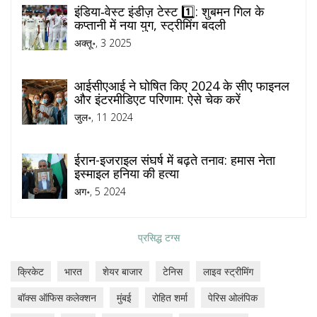
इंडिया‑वेस्ट इंडीज़ टेस्ट 1️⃣: शुबमन गिल के
कप्तानी में नया युग, स्ट्रीमिंग बदली
अक्तू॰, 3 2025
आईसीएआई ने घोषित किए 2024 के सीए फाइनल
और इंटरमीडिएट परिणाम: ऐसे चेक करें
जुल॰, 11 2024
ईरान-इजराइल संघर्ष में बढ़ते तनाव: हमास नेता
इस्माइल हनिया की हत्या
अग॰, 5 2024
प्रसिद्ध टग्स
क्रिकेट
भारत
शेयर बाजार
टेनिस
लाइव स्ट्रीमिंग
बॉक्स ऑफिस कलेक्शन
मुंबई
रोहित शर्मा
पेरिस ओलंपिक