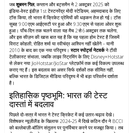
जब
शुबमन गिल
,
कप्तान
और बट्समैन
ने 2 अक्टूबर 2025 को
इंडिया‑वेस्ट इंडीज़ 1st टेस्ट
नरेंद्र मोदी स्टेडियम, अहमदाबाद
के लिए
टॉस किया, तो भारत में क्रिकेट प्रेमियों की धड़कन तेज हो गई। टॉस
सुबह 9:00 एएम आईएसटी पर हुआ और 9:30 एएम से पहला ओवर शुरू
हुआ। पाँच‑दिन तक चलने वाला यह मैच 2 से 6 अक्टूबर तक चलेगा,
और इस सीज़न की खास बात यह है कि यह पहला होम टेस्ट है जिसमें
विराट कोहली, रोहित शर्मा या रवीचंद्र आश्विन नहीं खेलेंगे – यानी
2010 के बाद का एक नया परिदृश्य।
स्टार स्पोर्ट्स नेटवर्क
ने टीवी
टेलीकास्ट संभाला, जबकि लाइव स्ट्रिमिंग के लिए Disney+Hotstar
से लेकर नया JioHotstar/JioStar प्लेटफ़ॉर्म तक कई विकल्प उपलब्ध
कराए गए हैं। इस बदलाव का असर सिर्फ दर्शकों तक सीमित नहीं,
बल्कि भारत के डिजिटल मीडिया परिदृश्य में भी बड़ा परिवर्तन दर्शाता
है।
इतिहासिक पृष्ठभूमि: भारत की टेस्ट
दास्तां में बदलाव
पिछले दो‑सत्र में भारत ने टेस्ट क्रिकेट में कई उतार‑चढ़ाव देखे।
विशेषकर न्यूज़ीलैंड के खिलाफ 2024‑25 में दिखे कठिन दौर ने BCCI
को बल्लेबाज़ी‑बॉलिंग संतुलन पर पुनर्विचार करने पर मजबूर किया। तब