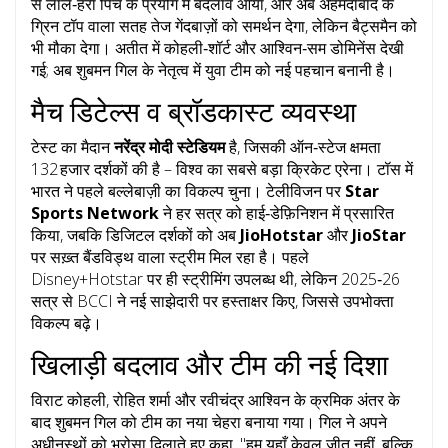
से लाल‑हरा पिच के प्रयोग में बदलाव आया, और अब अहमदाबाद के
ग्रिन टॉप वाला सतह तेज गेंदबाज़ों को समर्थन देगा, लेकिन बैट्समैन को
भी मौका देगा। अतीत में कोहली‑शॉर्ट और आश्विन‑सम डोमिनेंस देखी
गई; अब शुबमन गिल के नेतृत्व में युवा टीम को नई पहचान बनानी है।
मैच डिटेल्स व ब्रॉडकास्ट व्यवस्था
टेस्ट का मैदान
नरेंद्र मोदी स्टेडियम
है, जिसकी ऑन‑स्टेज क्षमता
132 हजार दर्शकों की है – विश्व का सबसे बड़ा क्रिकेट एरेना। टॉस में
भारत ने पहले बल्लेबाज़ी का विकल्प चुना। टेलीविजन पर
Star
Sports Network
ने हर सत्र को हाई‑डेफ़िनिशन में प्रसारित
किया, जबकि डिजिटल दर्शकों को अब
JioHotstar
और
JioStar
पर सख़्त बैंडविड्थ वाला स्ट्रीम मिल रहा है। पहले
Disney+Hotstar पर ही स्ट्रीमिंग उपलब्ध थी, लेकिन 2025‑26
सत्र से BCCI ने नई साझेदारी पर हस्ताक्षर किए, जिससे उपभोक्ता
विकल्प बढ़े।
खिलाड़ी बदलाव और टीम की नई दिशा
विराट कोहली, रोहित शर्मा और रवीचंद्र आश्विन के क्रमिक अंतर के
बाद शुबमन गिल को टीम का नया चेहरा बनाया गया। गिल ने अपने
अधीनस्थों को भरोसा दिलाते हुए कहा, "हम यहाँ केवल जीत नहीं, बल्कि