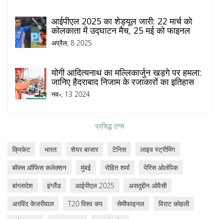
आईपीएल 2025 का शेड्यूल जारी: 22 मार्च को
कोलकाता में उद्घाटन मैच, 25 मई को फाइनल
अप्रैल, 8 2025
योगी आदित्यनाथ का मल्लिकार्जुन खड़गे पर हमला:
जानिए हैदराबाद निजाम के रजाकारों का इतिहास
नव॰, 13 2024
प्रसिद्ध टग्स
क्रिकेट
भारत
शेयर बाजार
टेनिस
लाइव स्ट्रीमिंग
बॉक्स ऑफिस कलेक्शन
मुंबई
रोहित शर्मा
पेरिस ओलंपिक
बांग्लादेश
इंग्लैंड
आईपीएल 2025
असदुद्दीन ओवैसी
अरविंद केजरीवाल
T20 विश्व कप
सेमीफाइनल
विराट कोहली