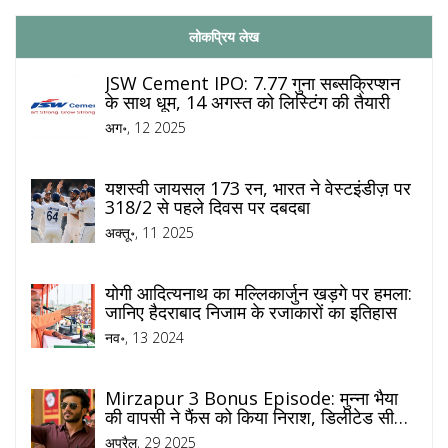
लोकप्रिय लेख
JSW Cement IPO: 7.77 गुना सब्सक्रिप्शन
के साथ धूम, 14 अगस्त को लिस्टिंग की तैयारी
अग॰, 12 2025
यशस्वी जायसल 173 रन, भारत ने वेस्टइंडीज़ पर
318/2 से पहले दिवस पर दबदबा
अक्तू॰, 11 2025
योगी आदित्यनाथ का मल्लिकार्जुन खड़गे पर हमला:
जानिए हैदराबाद निजाम के रजाकारों का इतिहास
नव॰, 13 2024
Mirzapur 3 Bonus Episode: मुन्ना भैया
की वापसी ने फैंस को किया निराश, डिलीटेड सीन
का मिला मिला-जुला रिस्पॉन्स
अप्रैल, 29 2025